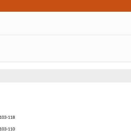
Hauptnavigation
Zweite Navigationsebene
Dritte Navigationsebene
Hauptinhalt
Fußzeile
 Kommunikationsdesign - Kurzinfo
8103-118
8103-110