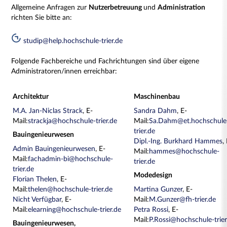
Allgemeine Anfragen zur
Nutzerbetreuung
und
Administration
richten Sie bitte an:
studip@help.hochschule-trier.de
Folgende Fachbereiche und Fachrichtungen sind über eigene
Administratoren/innen erreichbar:
Architektur
Maschinenbau
M.A. Jan-Niclas Strack
, E-
Sandra Dahm
, E-
Mail:
strackja@hochschule-trier.de
Mail:
Sa.Dahm@et.hochschule
trier.de
Bauingenieurwesen
Dipl.-Ing. Burkhard Hammes
,
Admin Bauingenieurwesen
, E-
Mail:
hammes@hochschule-
Mail:
fachadmin-bi@hochschule-
trier.de
trier.de
Modedesign
Florian Thelen
, E-
Mail:
thelen@hochschule-trier.de
Martina Gunzer
, E-
Nicht Verfügbar
, E-
Mail:
M.Gunzer@fh-trier.de
Mail:
elearning@hochschule-trier.de
Petra Rossi
, E-
Mail:
P.Rossi@hochschule-trier
Bauingenieurwesen,