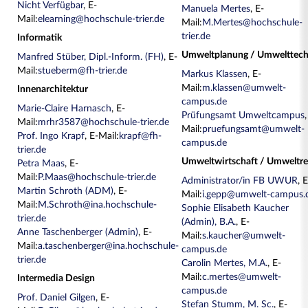
Nicht Verfügbar
, E-
Manuela Mertes
, E-
Mail:
elearning@hochschule-trier.de
Mail:
M.Mertes@hochschule-
trier.de
Informatik
Umweltplanung / Umwelttech
Manfred Stüber, Dipl.-Inform. (FH)
, E-
Mail:
stueberm@fh-trier.de
Markus Klassen
, E-
Mail:
m.klassen@umwelt-
Innenarchitektur
campus.de
Marie-Claire Harnasch
, E-
Prüfungsamt Umweltcampus
Mail:
mrhr3587@hochschule-trier.de
Mail:
pruefungsamt@umwelt-
Prof. Ingo Krapf
, E-Mail:
krapf@fh-
campus.de
trier.de
Umweltwirtschaft / Umweltre
Petra Maas
, E-
Mail:
P.Maas@hochschule-trier.de
Administrator/in FB UWUR
, 
Martin Schroth (ADM)
, E-
Mail:
i.gepp@umwelt-campus.
Mail:
M.Schroth@ina.hochschule-
Sophie Elisabeth Kaucher
trier.de
(Admin), B.A.
, E-
Anne Taschenberger (Admin)
, E-
Mail:
s.kaucher@umwelt-
Mail:
a.taschenberger@ina.hochschule-
campus.de
trier.de
Carolin Mertes, M.A.
, E-
Mail:
c.mertes@umwelt-
Intermedia Design
campus.de
Prof. Daniel Gilgen
, E-
Stefan Stumm, M. Sc.
, E-