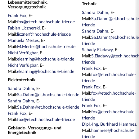
Lebensmitteltechnik,
Technik
Versorgungstechnik
Sandra Dahm
, E-
Frank Fox
, E-
Mail:
Sa.Dahm@et.hochschule
Mail:
fox@etech.hochschule-trier.de
trier.de
Fabian Licznerski
, E-
Sandra Dahm
, E-
Mail:
licznerf@hochschule-trier.de
Mail:
Sa.Dahm@et.hochschule
Manuela Mertes
, E-
trier.de
Mail:
M.Mertes@hochschule-trier.de
Schady Eladawy
, E-
Nicht Verfügbar
, E-
Mail:
S.Eladawy@tech.hochsch
Mail:
elearning@hochschule-trier.de
trier.de
Nicht Verfügbar
, E-
Frank Fox
, E-
Mail:
elearning@hochschule-trier.de
Mail:
fox@etech.hochschule-
Elektrotechnik
trier.de
Frank Fox
, E-
Sandra Dahm
, E-
Mail:
fox@etech.hochschule-
Mail:
Sa.Dahm@et.hochschule-trier.de
trier.de
Sandra Dahm
, E-
Frank Fox
, E-
Mail:
Sa.Dahm@et.hochschule-trier.de
Mail:
fox@etech.hochschule-
Frank Fox
, E-
trier.de
Mail:
fox@etech.hochschule-trier.de
Dipl.-Ing. Burkhard Hammes
,
Gebäude-, Versorgungs- und
Mail:
hammes@hochschule-
Energietechnik
trier.de