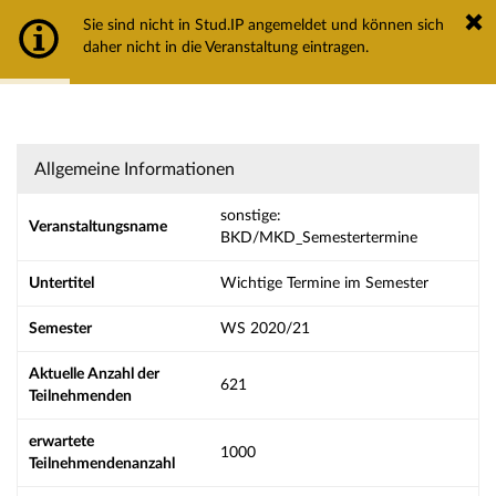
Hochschule Trier
Sie sind nicht in Stud.IP angemeldet und können sich
Hauptnavigation
daher nicht in die Veranstaltung eintragen.
Aktionen
Strg+Alt+T hält das automatische Ausblenden der Meldung an
Hauptinhalt
Fußzeile
sonstige: BKD/MKD_Semestertermine - Det
Allgemeine Informationen
sonstige:
Veranstaltungsname
BKD/MKD_Semestertermine
Untertitel
Wichtige Termine im Semester
Semester
WS 2020/21
Aktuelle Anzahl der
621
Teilnehmenden
erwartete
1000
Teilnehmendenanzahl